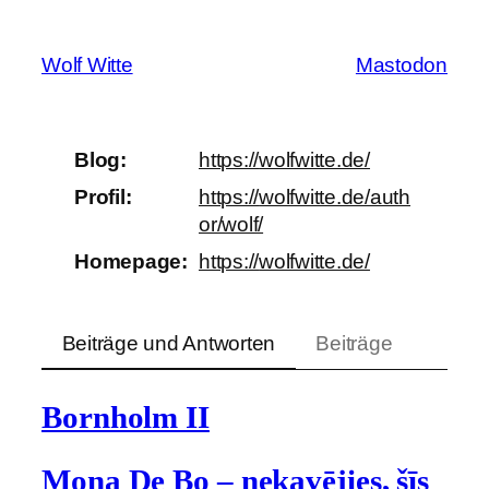
Zum
Inhalt
Wolf Witte
Mastodon
springen
Blog
https://
wolfwitte.de/
Profil
https://
wolfwitte.de/auth
or/wolf/
Homepage
https://
wolfwitte.de/
Beiträge und Antworten
Beiträge
Bornholm II
Mona De Bo – nekavējies, šīs