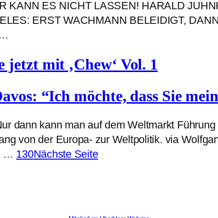
n. ER KANN ES NICHT LASSEN! HARALD JUHN
ANGELES: ERST WACHMANN BELEIDIGT, DA
”…
jetzt mit ‚Chew‘ Vol. 1
Davos: “Ich möchte, dass Sie me
 Nur dann kann man auf dem Weltmarkt Führung 
ang von der Europa- zur Weltpolitik. via Wolfga
…
130
Nächste Seite