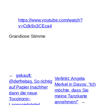
https://www.youtube.com/watch?
v=Cdk9x3CEca4
Grandiose Stimme
←
gekauft:
Verlinkt: Angela
@derfreitag. So richtig
Merkel in Davos: “Ich
auf Papier (nachher
möchte, dass Sie
dann die neue
meine Tanzkarte
Tocotronic-
annehmen!”
→
Langspielplatte)