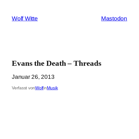
Zum
Inhalt
Wolf Witte
Mastodon
springen
Evans the Death – Threads
Januar 26, 2013
Verfasst von
Wolf
in
Musik