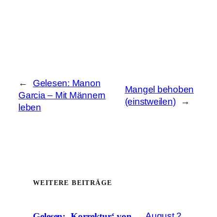
←
Gelesen: Manon
Mangel behoben
Garcia – Mit Männern
(einstweilen)
→
leben
WEITERE BEITRÄGE
August 2,
Gelesen: ‚Korrektur‘ von