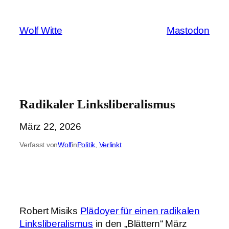
Zum
Inhalt
Wolf Witte
Mastodon
springen
Radikaler Linksliberalismus
März 22, 2026
Verfasst von
Wolf
in
Politik
, 
Verlinkt
Robert Misiks
Plädoyer für einen radikalen
Linksliberalismus
in den „Blättern“ März