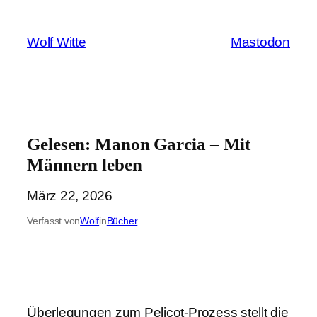
Zum
Inhalt
Wolf Witte
Mastodon
springen
Gelesen: Manon Garcia – Mit
Männern leben
März 22, 2026
Verfasst von
Wolf
in
Bücher
Überlegungen zum Pelicot-Prozess stellt die