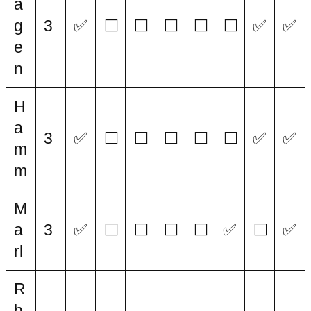
a
g
3
✅
⬜
⬜
⬜
⬜
⬜
✅
✅
e
n
H
a
3
✅
⬜
⬜
⬜
⬜
⬜
✅
✅
m
m
M
a
3
✅
⬜
⬜
⬜
⬜
✅
⬜
✅
rl
R
h