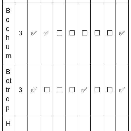
B
o
c
3
✅
✅
⬜
⬜
⬜
⬜
⬜
✅
h
u
m
B
ot
tr
3
✅
⬜
⬜
⬜
✅
⬜
⬜
✅
o
p
H