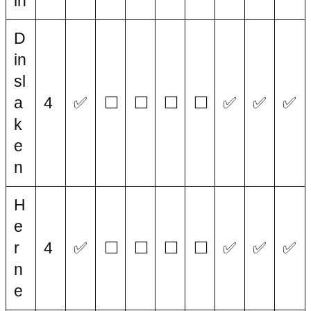
ln
D
in
sl
a
4
✅
⬜
⬜
⬜
⬜
✅
✅
✅
k
e
n
H
e
r
4
✅
⬜
⬜
⬜
⬜
✅
✅
✅
n
e