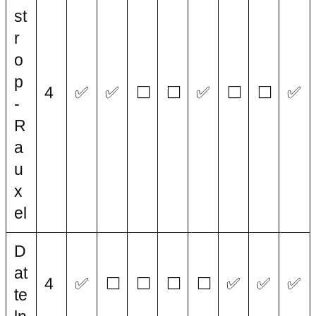
st
r
o
p
4
✅
✅
⬜
⬜
✅
⬜
⬜
✅
-
R
a
u
x
el
D
at
4
✅
⬜
⬜
⬜
⬜
✅
✅
✅
te