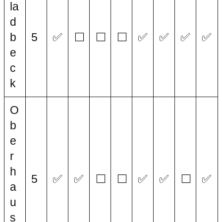
la
d
b
5
✅
⬜
⬜
⬜
✅
✅
✅
✅
e
c
k
O
b
e
r
h
5
✅
✅
⬜
⬜
✅
✅
⬜
✅
a
u
s