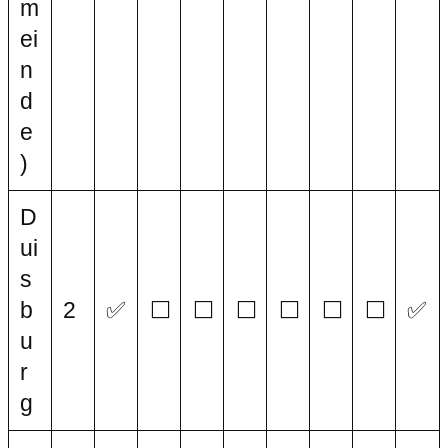
m
ei
n
d
e
)
D
ui
s
b
2
✅
⬜
⬜
⬜
⬜
⬜
⬜
✅
u
r
g