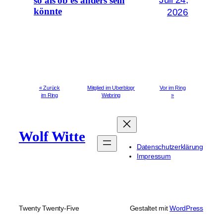
so als ob es anders sein
könnte
2026
« Zurück
Mitglied im Uberblogr
Vor im Ring
im Ring
Webring
»
Wolf Witte
Datenschutzerklärung
Impressum
Twenty Twenty-Five
Gestaltet mit
WordPress