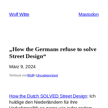
Zum
Inhalt
Wolf Witte
Mastodon
springen
„How the Germans refuse to solve
Street Design“
März 9, 2024
Verfasst von
Wolf
in
Uncategorized
​How the Dutch SOLVED Street Design
: Ich
huldige den Niederländern für ihre