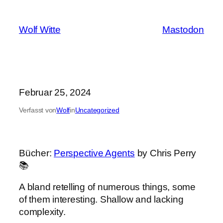
Zum
Inhalt
Wolf Witte
Mastodon
springen
Februar 25, 2024
Verfasst von
Wolf
in
Uncategorized
Bücher:
Perspective Agents
by Chris Perry
📚
A bland retelling of numerous things, some
of them interesting. Shallow and lacking
complexity.