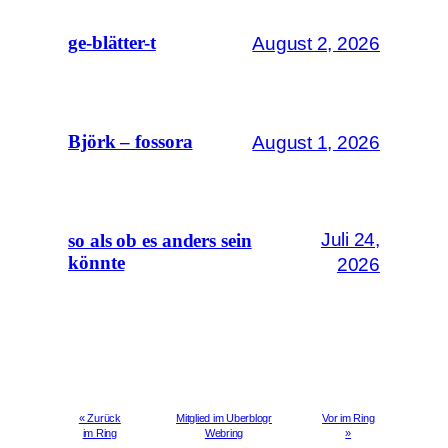
August 2, 2026
ge-blätter-t
August 1, 2026
Björk – fossora
Juli 24,
so als ob es anders sein
könnte
2026
« Zurück
Mitglied im Uberblogr
Vor im Ring
im Ring
Webring
»