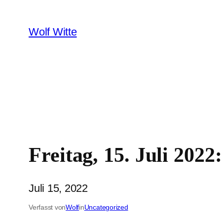
Zum
Inhalt
Wolf Witte
springen
Freitag, 15. Juli 202
Juli 15, 2022
Verfasst von
Wolf
in
Uncategorized