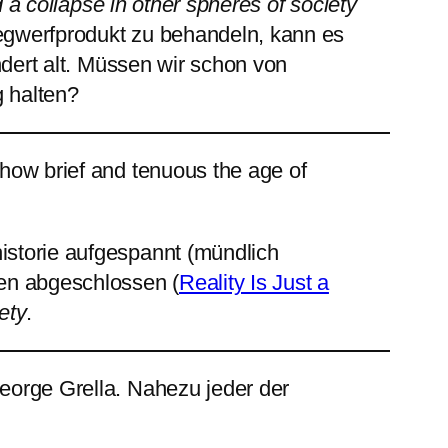
d a collapse in other spheres of society
egwerfprodukt zu behandeln, kann es
ndert alt. Müssen wir schon von
g halten?
t how brief and tenuous the age of
istorie aufgespannt (mündlich
en abgeschlossen (
Reality Is Just a
ety
.
eorge Grella. Nahezu jeder der