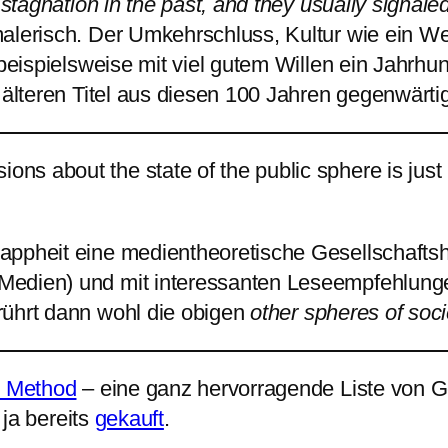
 stagnation in the past, and they usually signale
malerisch. Der Umkehrschluss, Kultur wie ein W
 beispielsweise mit viel gutem Willen ein Jahrhu
 älteren Titel aus diesen 100 Jahren gegenwärti
ions about the state of the public sphere is jus
appheit eine medientheoretische Gesellschaftsh
Medien) und mit interessanten Leseempfehlung
rührt dann wohl die obigen
other spheres of soci
d Method
– eine ganz hervorragende Liste von G
 ja bereits
gekauft
.