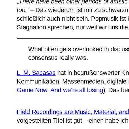
„
There have been other periods of artistic
too.
“ – Das wiederum ist mir zu schwarz
schließlich auch nicht sein. Popmusik ist
Stagnation sprechen, nur weil wir uns die
What often gets overlooked in discuss
consensus really was.
L. M. Sacasas
hat in begrüßenswerter Kn
Kommunikation, Massenmedien, digitale 
Game Now. And we’re all losing
). Das be
Field Recordings are Music, Material, an
vorgestellten Titel ist gut – einen habe ich