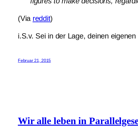
figures to make decisions, regardl
(Via
reddit
)
i.S.v. Sei in der Lage, deinen eigene
Februar 21, 2015
Wir alle leben in Parallelges