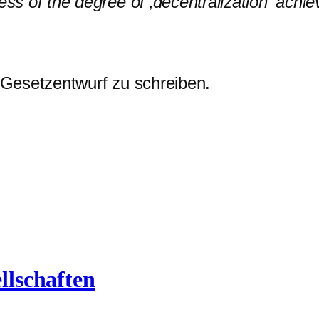
ess of the degree of ‚decentralization‘ achie
n Gesetzentwurf zu schreiben.
ellschaften