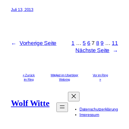
Juli 13, 2013
←
Vorherige Seite
1
…
5
6
7
8
9
…
11
Nächste Seite
→
« Zurück
Mitglied im Uberblogr
Vor im Ring
im Ring
Webring
»
Wolf Witte
Datenschutzerklärung
Impressum