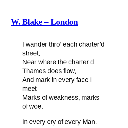
W. Blake – London
I wander thro‘ each charter’d
street,
Near where the charter’d
Thames does flow,
And mark in every face I
meet
Marks of weakness, marks
of woe.
In every cry of every Man,