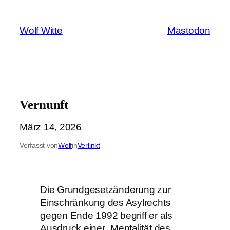
Zum
Inhalt
Wolf Witte
Mastodon
springen
Vernunft
März 14, 2026
Verfasst von
Wolf
in
Verlinkt
Die Grundgesetzänderung zur
Einschränkung des Asylrechts
gegen Ende 1992 begriff er als
Ausdruck einer „Mentalität des