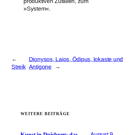
produktiven Zufällen, zum
»System«.
←
Dionysos, Laios, Ödipus, Iokaste und
Streik
Antigone
→
WEITERE BEITRÄGE
August 9,
Kunst in Duisburg: das