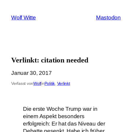
Zum
Inhalt
Wolf Witte
Mastodon
springen
Verlinkt: citation needed
Januar 30, 2017
Verfasst von
Wolf
in
Politik
, 
Verlinkt
Die erste Woche Trump war in
einem Aspekt besonders
erfolgreich: Er hat das Niveau der
Debatte gesenkt. Habe ich früher