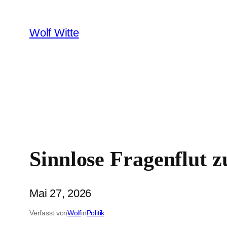
Zum
Inhalt
Wolf Witte
springen
Sinnlose Fragenflut
Mai 27, 2026
Verfasst von
Wolf
in
Politik