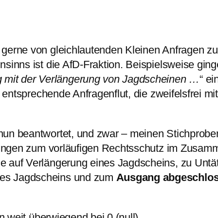
d gerne von gleichlautenden Kleinen Anfragen 
nsinns ist die AfD-Fraktion. Beispielsweise gin
mit der Verlängerung von Jagdscheinen …
“ e
e entsprechende Anfragenflut, die zweifelsfrei mit
un beantwortet, und zwar – meinen Stichproben 
ellungen zum vorläufigen Rechtsschutz im Zusam
he auf Verlängerung eines Jagdscheins, zu Unt
nes Jagdscheins und zum
Ausgang abgeschloss
n weit überwiegend bei 0 (null).