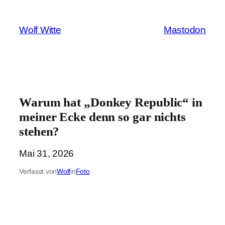
Zum
Inhalt
Wolf Witte
Mastodon
springen
Warum hat „Donkey Republic“ in
meiner Ecke denn so gar nichts
stehen?
Mai 31, 2026
Verfasst von
Wolf
in
Foto