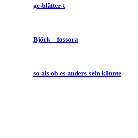
ge-blätter-t
Björk – fossora
so als ob es anders sein könnte