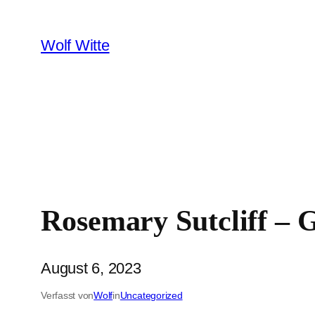
Zum
Inhalt
Wolf Witte
springen
Rosemary Sutcliff – 
August 6, 2023
Verfasst von
Wolf
in
Uncategorized