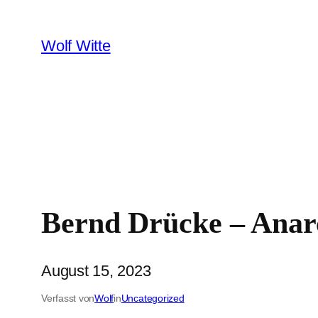
Zum
Inhalt
Wolf Witte
springen
Bernd Drücke – Anar
August 15, 2023
Verfasst von
Wolf
in
Uncategorized