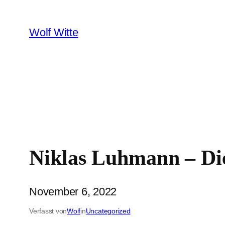
Zum
Inhalt
Wolf Witte
springen
Niklas Luhmann – Die
November 6, 2022
Verfasst von
Wolf
in
Uncategorized