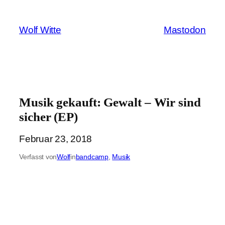
Zum
Inhalt
Wolf Witte
Mastodon
springen
Musik gekauft: Gewalt – Wir sind
sicher (EP)
Februar 23, 2018
Verfasst von
Wolf
in
bandcamp
, 
Musik