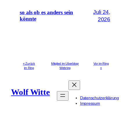
Juli 24,
so als ob es anders sein
könnte
2026
« Zurück
Mitglied im Uberblogr
Vor im Ring
im Ring
Webring
»
Wolf Witte
Datenschutzerklärung
Impressum