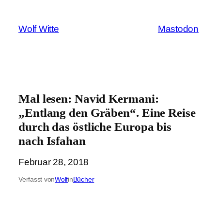
Zum
Inhalt
Wolf Witte
Mastodon
springen
Mal lesen: Navid Kermani:
„Entlang den Gräben“. Eine Reise
durch das östliche Europa bis
nach Isfahan
Februar 28, 2018
Verfasst von
Wolf
in
Bücher