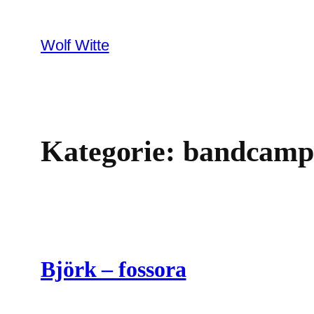
Zum
Inhalt
Wolf Witte
springen
Kategorie:
bandcam
Björk – fossora