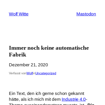
Zum
Inhalt
Wolf Witte
Mastodon
springen
Immer noch keine automatische
Fabrik
Dezember 21, 2020
Verfasst von
Wolf
in
Uncategorized
Ein Text, den ich gerne schon gekannt
hätte, als ich mich mit dem
Industrie 4.0
-