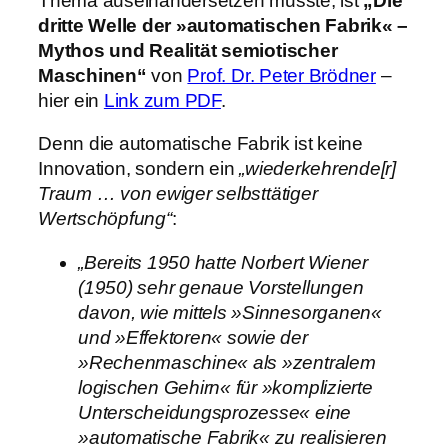
Thema auseinandersetzen musste, ist
„Die
dritte Welle der »automatischen Fabrik« –
Mythos und Realität semiotischer
Maschinen“
von
Prof. Dr. Peter Brödner
–
hier ein
Link zum PDF
.
Denn die automatische Fabrik ist keine
Innovation, sondern ein
„wiederkehrende[r]
Traum … von ewiger selbsttätiger
Wertschöpfung“
:
„Bereits 1950 hatte Norbert Wiener
(1950) sehr genaue Vorstellungen
davon, wie mittels »Sinnesorganen«
und »Effektoren« sowie der
»Rechenmaschine« als »zentralem
logischen Gehirn« für »komplizierte
Unterscheidungsprozesse« eine
»automatische Fabrik« zu realisieren