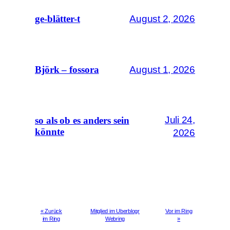
August 2, 2026
ge-blätter-t
August 1, 2026
Björk – fossora
Juli 24,
so als ob es anders sein
könnte
2026
« Zurück
Mitglied im Uberblogr
Vor im Ring
im Ring
Webring
»