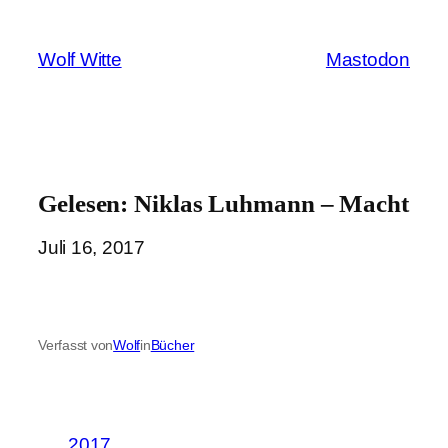
Zum
Inhalt
Wolf Witte
Mastodon
springen
Gelesen: Niklas Luhmann – Macht
Juli 16, 2017
Verfasst von
Wolf
in
Bücher
2017