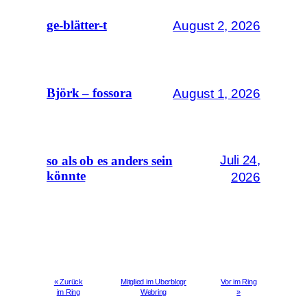
August 2, 2026
ge-blätter-t
August 1, 2026
Björk – fossora
Juli 24,
so als ob es anders sein
könnte
2026
« Zurück
Mitglied im Uberblogr
Vor im Ring
im Ring
Webring
»