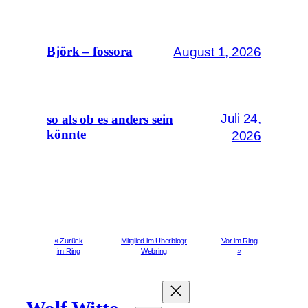
August 1, 2026
Björk – fossora
Juli 24,
so als ob es anders sein
könnte
2026
« Zurück
Mitglied im Uberblogr
Vor im Ring
im Ring
Webring
»