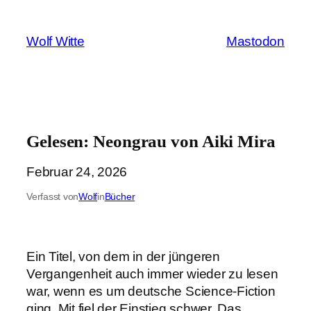
Zum
Inhalt
Wolf Witte
Mastodon
springen
Gelesen: Neongrau von Aiki Mira
Februar 24, 2026
Verfasst von
Wolf
in
Bücher
Ein Titel, von dem in der jüngeren
Vergangenheit auch immer wieder zu lesen
war, wenn es um deutsche Science-Fiction
ging. Mit fiel der Einstieg schwer. Das