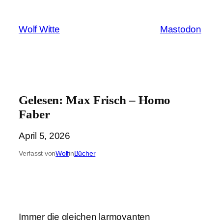
Zum
Inhalt
Wolf Witte
Mastodon
springen
Gelesen: Max Frisch – Homo
Faber
April 5, 2026
Verfasst von
Wolf
in
Bücher
Immer die gleichen larmoyanten