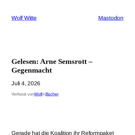
Zum
Inhalt
Wolf Witte
Mastodon
springen
Gelesen: Arne Semsrott –
Gegenmacht
Juli 4, 2026
Verfasst von
Wolf
in
Bücher
Gerade hat die Koalition ihr Reformpaket