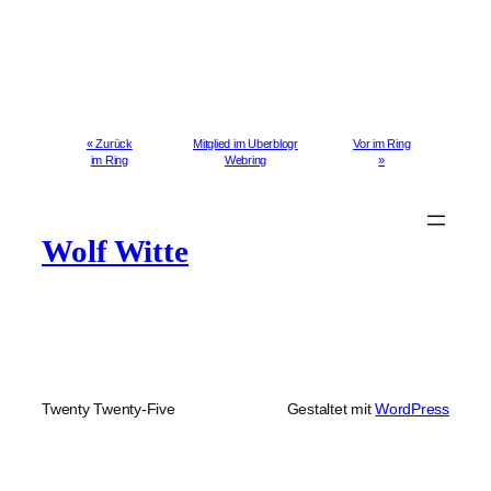
« Zurück
Mitglied im Uberblogr
Vor im Ring
im Ring
Webring
»
Wolf Witte
Twenty Twenty-Five
Gestaltet mit
WordPress