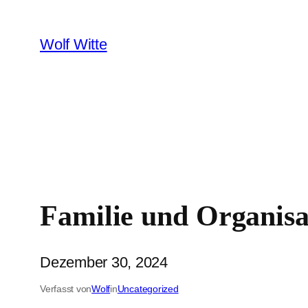
Zum
Inhalt
Wolf Witte
springen
Familie und Organisa
Dezember 30, 2024
Verfasst von
Wolf
in
Uncategorized