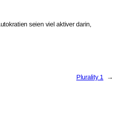
tokratien seien viel aktiver darin,
Plurality 1
→