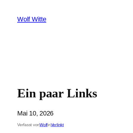
Zum
Inhalt
Wolf Witte
springen
Ein paar Links
Mai 10, 2026
Verfasst von
Wolf
in
Verlinkt