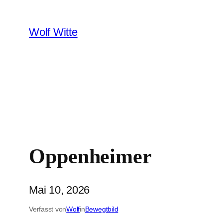
Zum
Inhalt
Wolf Witte
springen
Oppenheimer
Mai 10, 2026
Verfasst von
Wolf
in
Bewegtbild