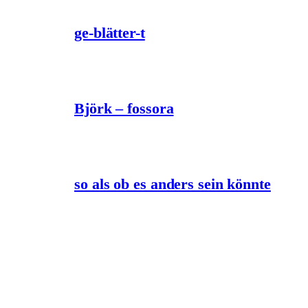
ge-blätter-t
Björk – fossora
so als ob es anders sein könnte