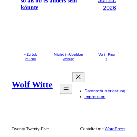
Juli 24,
so als ob es anders sein
könnte
2026
« Zurück
Mitglied im Uberblogr
Vor im Ring
im Ring
Webring
»
Wolf Witte
Datenschutzerklärung
Impressum
Twenty Twenty-Five
Gestaltet mit
WordPress