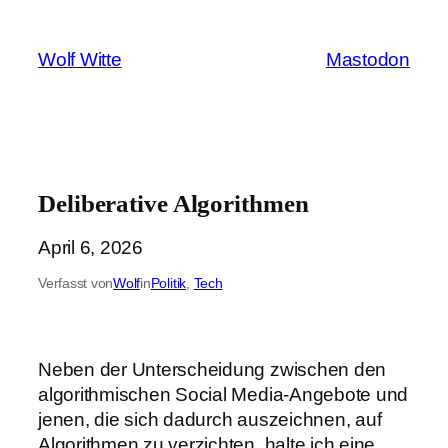
Zum
Inhalt
Wolf Witte
Mastodon
springen
Deliberative Algorithmen
April 6, 2026
Verfasst von
Wolf
in
Politik
, 
Tech
Neben der Unterscheidung zwischen den
algorithmischen Social Media-Angebote und
jenen, die sich dadurch auszeichnen, auf
Algorithmen zu verzichten, halte ich eine