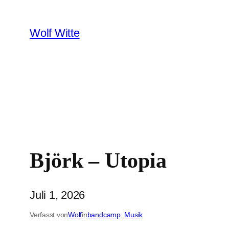
Zum
Inhalt
Wolf Witte
springen
Björk – Utopia
Juli 1, 2026
Verfasst von
Wolf
in
bandcamp
, 
Musik