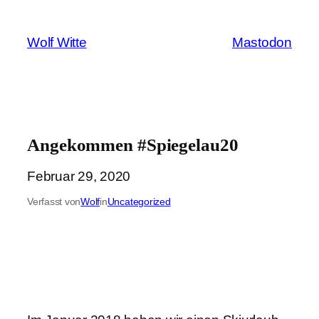
Zum
Inhalt
Wolf Witte
Mastodon
springen
Angekommen #Spiegelau20
Februar 29, 2020
Verfasst von
Wolf
in
Uncategorized