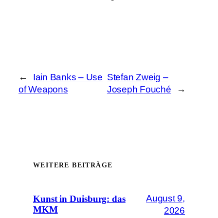
←
Iain Banks – Use
Stefan Zweig –
of Weapons
Joseph Fouché
→
WEITERE BEITRÄGE
August 9,
Kunst in Duisburg: das
MKM
2026