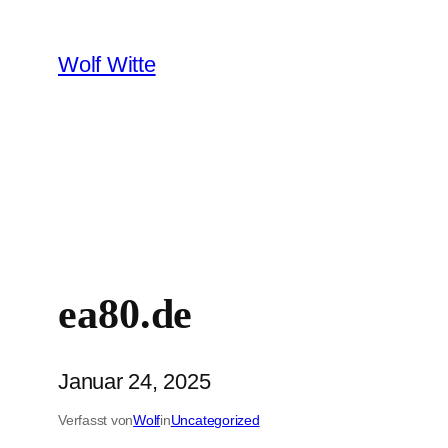
Zum
Inhalt
Wolf Witte
springen
ea80.de
Januar 24, 2025
Verfasst von
Wolf
in
Uncategorized