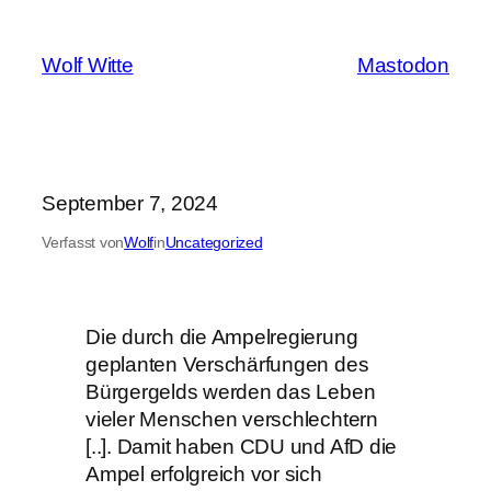
Zum
Inhalt
Wolf Witte
Mastodon
springen
September 7, 2024
Verfasst von
Wolf
in
Uncategorized
Die durch die Ampelregierung
geplanten Verschärfungen des
Bürgergelds werden das Leben
vieler Menschen verschlechtern
[..]. Damit haben CDU und AfD die
Ampel erfolgreich vor sich