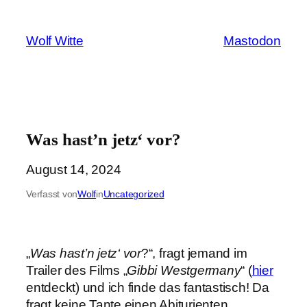
Zum
Inhalt
Wolf Witte
Mastodon
springen
Was hast’n jetz‘ vor?
August 14, 2024
Verfasst von
Wolf
in
Uncategorized
„
Was hast’n jetz‘ vor
?“, fragt jemand im
Trailer des Films „
Gibbi Westgermany
“ (
hier
entdeckt) und ich finde das fantastisch! Da
fragt keine Tante einen Abiturienten,