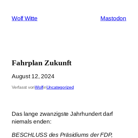
Zum
Inhalt
Wolf Witte
Mastodon
springen
Fahrplan Zukunft
August 12, 2024
Verfasst von
Wolf
in
Uncategorized
Das lange zwanzigste Jahrhundert darf
niemals enden:
BESCHLUSS des Präsidiums der FDP,