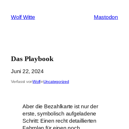
Zum
Inhalt
Wolf Witte
Mastodon
springen
Das Playbook
Juni 22, 2024
Verfasst von
Wolf
in
Uncategorized
Aber die Bezahlkarte ist nur der
erste, symbolisch aufgeladene
Schritt: Einen recht detaillierten
Fahrplan für einen noch