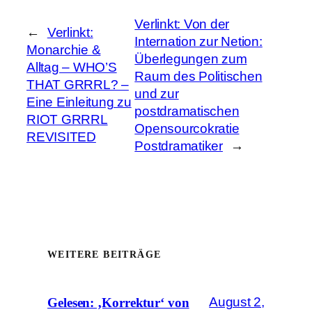
Verlinkt: Von der
←
Verlinkt:
Internation zur Netion:
Monarchie &
Überlegungen zum
Alltag – WHO’S
Raum des Politischen
THAT GRRRL? –
und zur
Eine Einleitung zu
postdramatischen
RIOT GRRRL
Opensourcokratie
REVISITED
Postdramatiker
→
WEITERE BEITRÄGE
August 2,
Gelesen: ‚Korrektur‘ von