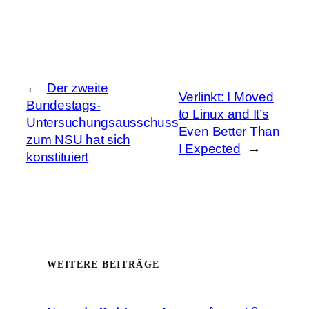
←
Der zweite
Verlinkt: I Moved
Bundestags-
to Linux and It’s
Untersuchungsausschuss
Even Better Than
zum NSU hat sich
I Expected
→
konstituiert
WEITERE BEITRÄGE