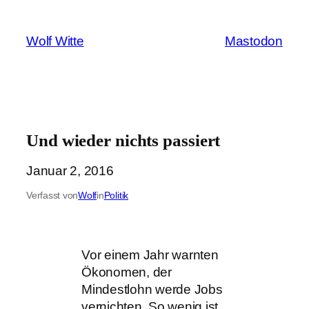
Zum
Inhalt
Wolf Witte
Mastodon
springen
Und wieder nichts passiert
Januar 2, 2016
Verfasst von
Wolf
in
Politik
Vor einem Jahr warnten
Ökonomen, der
Mindestlohn werde Jobs
vernichten. So wenig ist