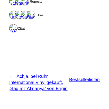
3 Reposts
4 Likes
1 Zitat
←
Achja, bei Ruhr
Bestsellerlisten
International Vinyl gekauft.
→
‚Sag mir Almanya‘ von Engin