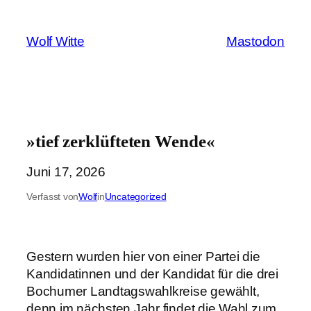
Zum
Inhalt
Wolf Witte
Mastodon
springen
»tief zerklüfteten Wende«
Juni 17, 2026
Verfasst von
Wolf
in
Uncategorized
Gestern wurden hier von einer Partei die
Kandidatinnen und der Kandidat für die drei
Bochumer Landtagswahlkreise gewählt,
denn im nächsten Jahr findet die Wahl zum