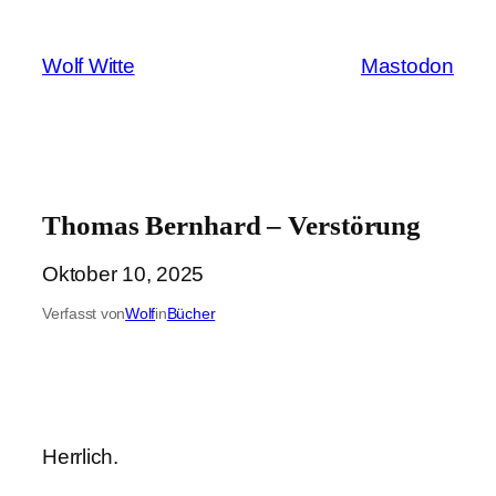
Zum
Inhalt
Wolf Witte
Mastodon
springen
Thomas Bernhard – Verstörung
Oktober 10, 2025
Verfasst von
Wolf
in
Bücher
Herrlich.