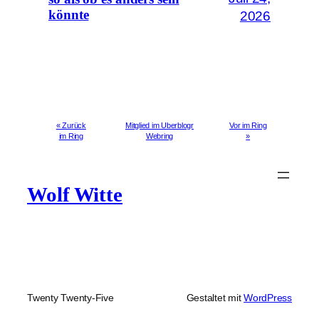
könnte
2026
« Zurück
Mitglied im Uberblogr
Vor im Ring
im Ring
Webring
»
Wolf Witte
Twenty Twenty-Five
Gestaltet mit
WordPress