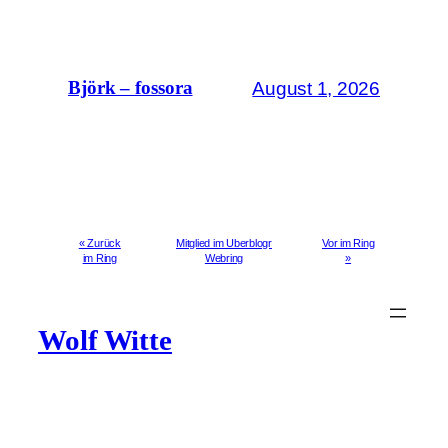
August 1, 2026
Björk – fossora
« Zurück
Mitglied im Uberblogr
Vor im Ring
im Ring
Webring
»
Wolf Witte