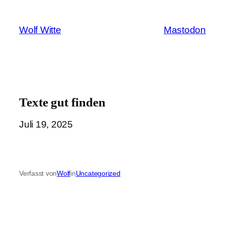
Zum
Inhalt
Wolf Witte
Mastodon
springen
Texte gut finden
Juli 19, 2025
Verfasst von
Wolf
in
Uncategorized