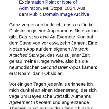
Exclamation Point or Note of
Admiration,
Mr. Stops. 1824. Aus
dem
Public Domain Image Archive
Ganz vergessen hatte ich, dass es für die
Diskstation ja eine App namens Notestation
gibt. Das ist so eine Art Evernote Klon auf
dem Stand von vor etwa zehn Jahren. Eine
Notizen-App auf dem eigenen
Network
Attached Storage
, das war zu jener Zeit
genau meine Kragenweite, also bis die
neumodischen
Second Brain
-Apps kamen:
erst Roam, dann Obsidian.
Vor einigen Tagen jedenfalls erinnerte ich
mich dunkel an einen Ideenstrang, der sich
vage um Bayes’sche Statistik, Aumanns
Agreement Theorem
und angrenzende
Themen rankt. In Obsidian fand ich dazu: