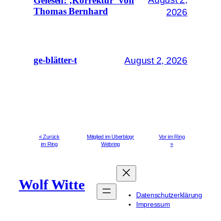
Gelesen: ‚Korrektur‘ von
Thomas Bernhard
2026
August 2, 2026
ge-blätter-t
« Zurück
Mitglied im Uberblogr
Vor im Ring
im Ring
Webring
»
Wolf Witte
Datenschutzerklärung
Impressum