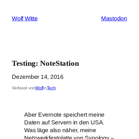
Zum
Inhalt
Wolf Witte
Mastodon
springen
Testing: NoteStation
Dezember 14, 2016
Verfasst von
Wolf
in
Tech
Aber Evernote speichert meine
Daten auf Servern in den USA.
Was läge also näher, meine
Netzwerkfestplatte von Synology –