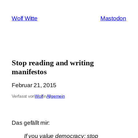
Zum
Inhalt
Wolf Witte
Mastodon
springen
Stop reading and writing
manifestos
Februar 21, 2015
Verfasst von
Wolf
in
Allgemein
Das gefällt mir:
If you value democracy: stop