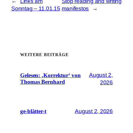
←
Links am
Stop reading and writing
Sonntag – 11.01.15
manifestos
→
WEITERE BEITRÄGE
August 2,
Gelesen: ‚Korrektur‘ von
Thomas Bernhard
2026
August 2, 2026
ge-blätter-t