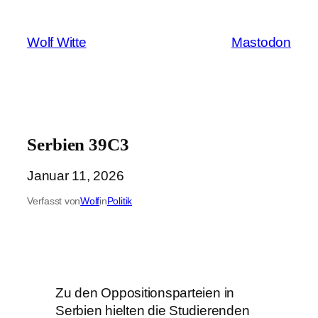
Zum
Inhalt
Wolf Witte
Mastodon
springen
Serbien 39C3
Januar 11, 2026
Verfasst von
Wolf
in
Politik
Zu den Oppositionsparteien in
Serbien hielten die Studierenden