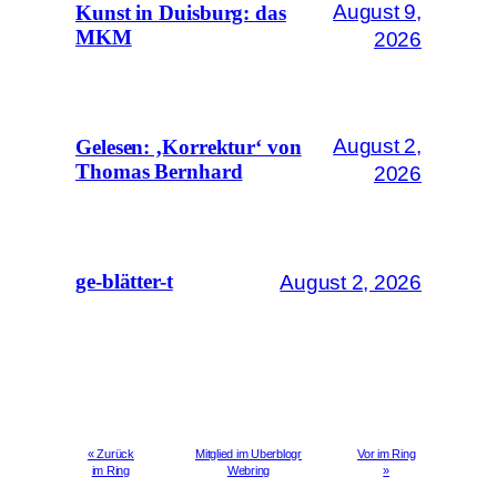
August 9,
Kunst in Duisburg: das
MKM
2026
August 2,
Gelesen: ‚Korrektur‘ von
Thomas Bernhard
2026
August 2, 2026
ge-blätter-t
« Zurück
Mitglied im Uberblogr
Vor im Ring
im Ring
Webring
»