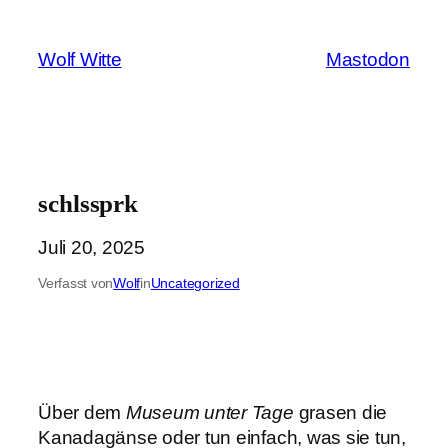
Zum
Inhalt
Wolf Witte
Mastodon
springen
schlssprk
Juli 20, 2025
Verfasst von
Wolf
in
Uncategorized
Über dem
Museum unter Tage
grasen die
Kanadagänse oder tun einfach, was sie tun,