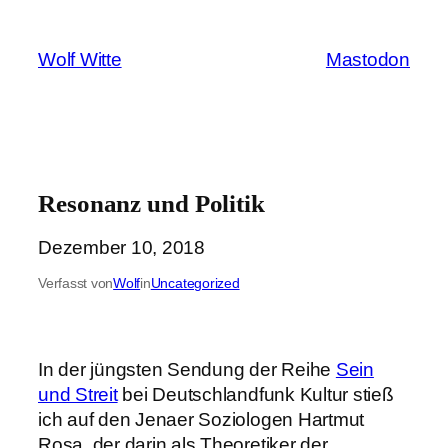
Zum
Inhalt
Wolf Witte
Mastodon
springen
Resonanz und Politik
Dezember 10, 2018
Verfasst von
Wolf
in
Uncategorized
In der jüngsten Sendung der Reihe
Sein
und Streit
bei Deutschlandfunk Kultur stieß
ich auf den Jenaer Soziologen Hartmut
Rosa, der darin als Theoretiker der